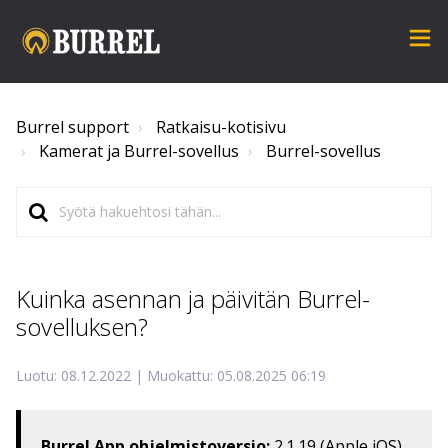
Burrel support
Ratkaisu-kotisivu
Kamerat ja Burrel-sovellus
Burrel-sovellus
Kuinka asennan ja päivitän Burrel-
sovelluksen?
Luotu: 08.12.2022 | Muokattu: 05.08.2025 06:19
Burrel App ohjelmistoversio:
2.1.19 (Apple iOS)