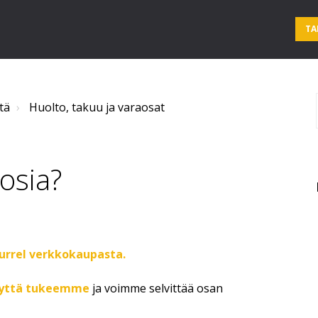
TA
tä
Huolto, takuu ja varaosat
osia?
urrel verkkokaupasta.
eyttä tukeemme
ja voimme selvittää osan