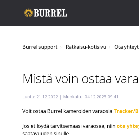
Burrel support
Ratkaisu-kotisivu
Ota yhteyt
Mistä voin ostaa vara
Luotu: 21.12.2022 | Muokattu: 04.12.2025 09:41
Voit ostaa Burrel kameroiden varaosia
Tracker/B
Jos et löydä tarvitsemaasi varaosaa, niin
ota yht
saatavuuden sinulle.