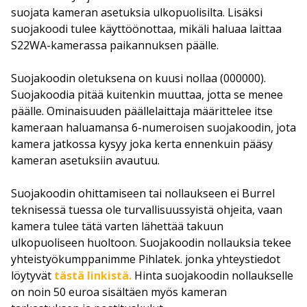
suojata kameran asetuksia ulkopuolisilta. Lisäksi
suojakoodi tulee käyttöönottaa, mikäli haluaa laittaa
S22WA-kamerassa paikannuksen päälle.
Suojakoodin oletuksena on kuusi nollaa (000000).
Suojakoodia pitää kuitenkin muuttaa, jotta se menee
päälle. Ominaisuuden päällelaittaja määrittelee itse
kameraan haluamansa 6-numeroisen suojakoodin, jota
kamera jatkossa kysyy joka kerta ennenkuin pääsy
kameran asetuksiin avautuu.
Suojakoodin ohittamiseen tai nollaukseen ei Burrel
teknisessä tuessa ole turvallisuussyistä ohjeita, vaan
kamera tulee tätä varten lähettää takuun
ulkopuoliseen huoltoon. Suojakoodin nollauksia tekee
yhteistyökumppanimme Pihlatek. jonka yhteystiedot
löytyvät
tästä linkistä.
Hinta suojakoodin nollaukselle
on noin 50 euroa sisältäen myös kameran