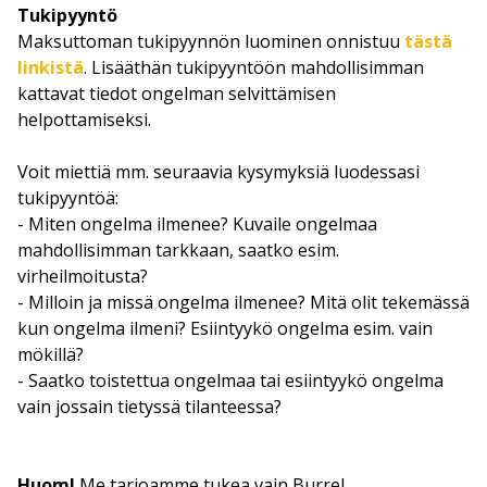
Tukipyyntö
Maksuttoman tukipyynnön luominen onnistuu
tästä
linkistä
. Lisääthän tukipyyntöön mahdollisimman
kattavat tiedot ongelman selvittämisen
helpottamiseksi.
Voit miettiä mm. seuraavia kysymyksiä luodessasi
tukipyyntöä:
- Miten ongelma ilmenee? Kuvaile ongelmaa
mahdollisimman tarkkaan, saatko esim.
virheilmoitusta?
- Milloin ja missä ongelma ilmenee? Mitä olit tekemässä
kun ongelma ilmeni? Esiintyykö ongelma esim. vain
mökillä?
- Saatko toistettua ongelmaa tai esiintyykö ongelma
vain jossain tietyssä tilanteessa?
Huom!
Me tarjoamme tukea vain Burrel