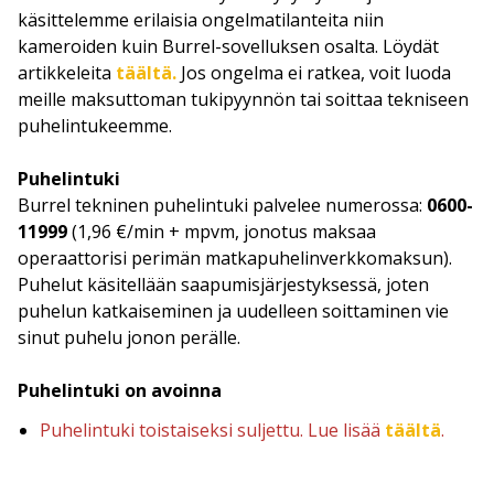
käsittelemme erilaisia ongelmatilanteita niin
kameroiden kuin Burrel-sovelluksen osalta. Löydät
artikkeleita
täältä.
Jos ongelma ei ratkea, voit luoda
meille maksuttoman tukipyynnön tai soittaa tekniseen
puhelintukeemme.
Puhelintuki
Burrel tekninen puhelintuki palvelee numerossa:
0600-
11999
(1,96 €/min + mpvm, jonotus maksaa
operaattorisi perimän matkapuhelinverkkomaksun).
Puhelut käsitellään saapumisjärjestyksessä, joten
puhelun katkaiseminen ja uudelleen soittaminen vie
sinut puhelu jonon perälle.
Puhelintuki on avoinna
Puhelintuki toistaiseksi suljettu. Lue lisää
täältä
.