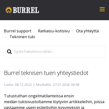
Burrel support
Ratkaisu-kotisivu
Ota yhteyttä
Tekninen tuki
Burrel teknisen tuen yhteystiedot
Luotu: 08.12.2022 | Muokattu: 27.01.2026 08:48
Tutustuthan ongelmatilanteissa ensin
meidän
tukisivustoltamme löytyviin artikkeleihin, joissa
vastaamme usein esitettyihin kysymyksiin ja