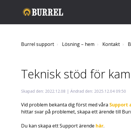
Burrel support
Lösning – hem
Kontakt
B
Teknisk stöd för kam
Skapad den: 2022.12.08 | Ändrad den: 2025.12.04 09:50
Vid problem bekanta dig först med våra
Support a
hittar svar på problemet, skapa ett ärende till Bur
Du kan skapa ett Support ärende
här
.