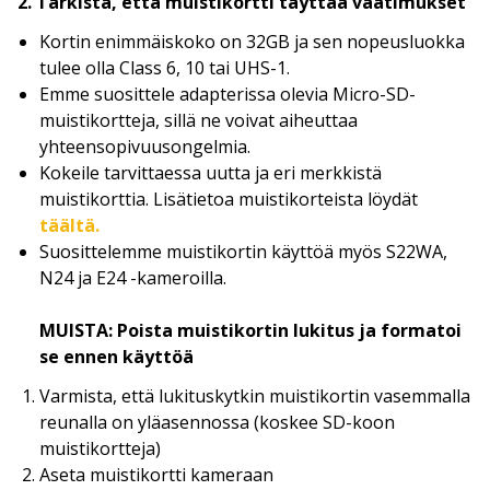
2. Tarkista, että muistikortti täyttää vaatimukset
Kortin enimmäiskoko on 32GB ja sen nopeusluokka
tulee olla Class 6, 10 tai UHS-1.
Emme suosittele adapterissa olevia Micro-SD-
muistikortteja, sillä ne voivat aiheuttaa
yhteensopivuusongelmia.
Kokeile tarvittaessa uutta ja eri merkkistä
muistikorttia. Lisätietoa muistikorteista löydät
täältä.
Suosittelemme muistikortin käyttöä myös S22WA,
N24 ja E24 -kameroilla.
MUISTA:
Poista muistikortin lukitus ja formatoi
se ennen käyttöä
Varmista, että lukituskytkin muistikortin vasemmalla
reunalla on yläasennossa (koskee SD-koon
muistikortteja)
Aseta muistikortti kameraan