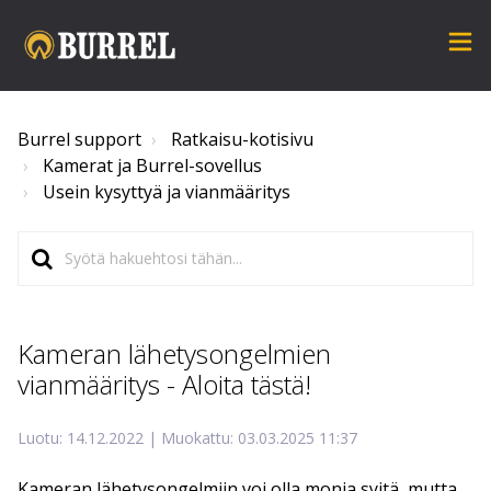
Burrel support
Ratkaisu-kotisivu
Kamerat ja Burrel-sovellus
Usein kysyttyä ja vianmääritys
Kameran lähetysongelmien
vianmääritys - Aloita tästä!
Luotu: 14.12.2022 | Muokattu: 03.03.2025 11:37
Kameran lähetysongelmiin voi olla monia syitä, mutta