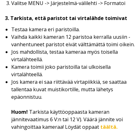
Valitse MENU -> Järjestelmä-välilehti -> Formatoi
3. Tarkista, että paristot tai virtalähde toimivat
Testaa kamera eri paristoilla.
Vaihda kaikki kameran 12 paristoa kerralla uusiin -
vanhentuneet paristot eivät välttämättä toimi oikein.
Jos mahdollista, testaa kameraa myös toisella
virtalähteellä.
Kamera toimii joko paristoilla tai ulkoisella
virtalähteellä.
Jos kamera ei saa riittävää virtapiikkiä, se saattaa
tallentaa kuvat muistikortille, mutta lähetys
epäonnistuu.
Huom!
Tarkista käyttöoppaasta kameran
jännitevaatimus 6 V:n tai 12 V). Väärä jännite voi
vahingoittaa kameraa! Löydät oppaat
täältä.