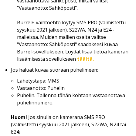
vastaanottava sähköposti, mikäli valitsit
"Vastaanotto: Sähköposti".
Burrel+ vaihtoehto löytyy SMS PRO (valmistettu
syyskuu 2021 jälkeen), S22WA, N24 ja E24 -
malleissa. Muiden mallien osalta valitse
"Vastaanotto: Sähköposti" saadaksesi kuvaa
Burrel-sovellukseen. Löydät lisää tietoa kameran
lisäämisestä sovellukseen
täältä.
Jos haluat kuvaa suoraan puhelimeen:
Lähetystapa: MMS
Vastaanotto: Puhelin
Puhelin. Tallenna tähän kohtaan vastaanottava
puhelinnumero.
Huom!
Jos sinulla on kamerana SMS PRO
(valmistettu syyskuu 2021 jälkeen), S22WA, N24 tai
E24: