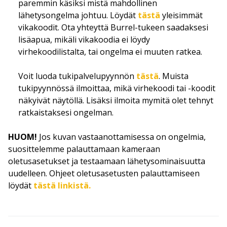
paremmin käsiksi mistä mahdollinen
lähetysongelma johtuu. Löydät
tästä
yleisimmät
vikakoodit. Ota yhteyttä Burrel-tukeen saadaksesi
lisäapua, mikäli vikakoodia ei löydy
virhekoodilistalta, tai ongelma ei muuten ratkea.
Voit luoda tukipalvelupyynnön
tästä
. Muista
tukipyynnössä ilmoittaa, mikä virhekoodi tai -koodit
näkyivät näytöllä. Lisäksi ilmoita mymitä olet tehnyt
ratkaistaksesi ongelman.
HUOM!
Jos kuvan vastaanottamisessa on ongelmia,
suosittelemme palauttamaan kameraan
oletusasetukset ja testaamaan lähetysominaisuutta
uudelleen. Ohjeet oletusasetusten palauttamiseen
löydät
tästä linkistä.