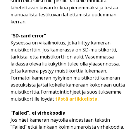
suuri eikä siksi tule perille. Kokeile muokata
lähetettävän kuvan kokoa pienemmäksi ja testaa
manuaalista testikuvan lähettämistä uudemman
kerran.
"SD-card error"
Kyseessä on vikailmoitus, joka liittyy kameran
muistikorttiin. Jos kamerassa on SD-muistikortti,
tarkista, että muistikortti on auki. Vasemmassa
laidassa oleva liukukytkin tulee olla yläasennossa,
jotta kamera pystyy muistikorttia lukemaan.
Formatoi kameran nykyinen muistikortti kameran
asetuksista ja/tai kokeile kameraan kokonaan uutta
muistikorttia. Formatointiohjeet ja suosituksemme
muistikortille löydät
tästä artikkelista.
"Failed", ei virhekoodia
Jos näet kameran näytöllä ainoastaan tekstin
"Failed" etkä lainkaan kolminumeroista virhekoodia,