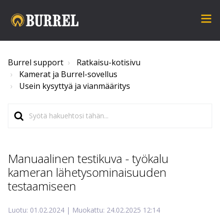
Burrel support
Ratkaisu-kotisivu
Kamerat ja Burrel-sovellus
Usein kysyttyä ja vianmääritys
Manuaalinen testikuva - työkalu
kameran lähetysominaisuuden
testaamiseen
Luotu: 01.02.2024 | Muokattu: 24.02.2025 12:14