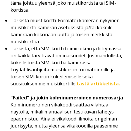
tämä johtuu yleensä joko muistikortista tai SIM-
kortista.
Tarkista muistikortti. Formatoi kameran nykyinen
muistikortti kameran asetuksista ja/tai kokeile
kameraan kokonaan uutta ja toisen merkkistä
muistikorttia.
Tarkista, että SIM-kortti toimii oikein ja liittymässä
on kaikki tarvittavat ominaisuudet. Jos mahdollista,
kokeile toista SIM-korttia kamerassa.
Löydät lisäohjeita muistikortin formatoinnille ja
toisen SIM-kortin kokeilemiselle sekä
suosituksemme muistikortille
tästä artikkelista.
"Failed" ja jokin kolminumeroinen numerosarja
Kolminumeroinen vikakoodi saattaa vilahtaa
näytöllä, mikäli manuaalisen testikuvan lähetys
epäonnistuu. Aina ei vikakoodi ilmoita ongelman
juurisyytä, mutta yleensä vikakoodilla pääsemme