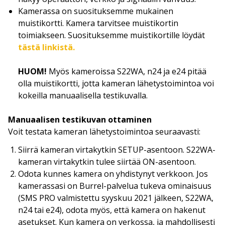
Kamerassa on suosituksemme mukainen
muistikortti. Kamera tarvitsee muistikortin
toimiakseen. Suosituksemme muistikortille löydät
tästä linkistä.
HUOM!
Myös kameroissa S22WA, n24 ja e24 pitää
olla muistikortti, jotta kameran lähetystoimintoa voi
kokeilla manuaalisella testikuvalla.
Manuaalisen testikuvan ottaminen
Voit testata kameran lähetystoimintoa seuraavasti:
Siirrä kameran virtakytkin SETUP-asentoon. S22WA-
kameran virtakytkin tulee siirtää ON-asentoon.
Odota kunnes kamera on yhdistynyt verkkoon. Jos
kamerassasi on Burrel-palvelua tukeva ominaisuus
(SMS PRO valmistettu syyskuu 2021 jälkeen, S22WA,
n24 tai e24), odota myös, että kamera on hakenut
asetukset. Kun kamera on verkossa, ja mahdollisesti