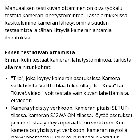
Manuaalisen testikuvan ottaminen on oiva työkalu
testata kameran lähetystoimintoa. Tässä artikkelissa
käsittelemme kameran lähetysominaisuuden
testaamista ja tähän liittyviä kameran antamia
ilmoituksia.
Ennen testikuvan ottamista
Ennen kuin testaat kameran lähetystoimintoa, tarkista
alla mainitut kohtat:
"Tila", joka löytyy kameran asetuksissa Kamera-
välilehdeltä. Valittu tilaa tulee olla joko "Kuva" tai
"Kuva&Video". Voit testata vain kuvan lähettämistä,
ei videon.
Kamera yhdistyy verkkoon. Kameran pitäisi SETUP-
tilassa, kameran S22WA ON-tilassa, löytää asetukset
ja muodostaa yhteys operaattorin verkkoon. Kun
kamera on yhdistynyt verkkoon, kameran näytöllä
näkyy operaattori, verkko ja signaalin vahvuus.