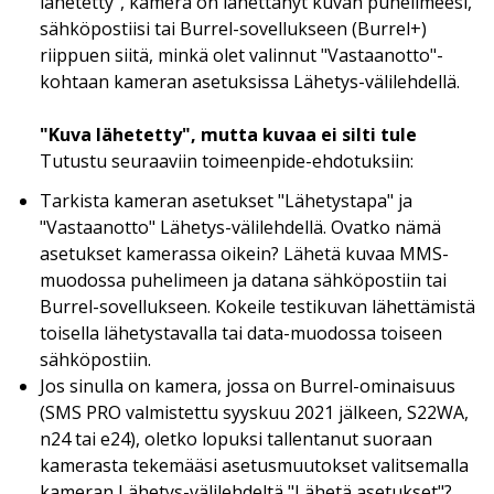
lähetetty", kamera on lähettänyt kuvan puhelimeesi,
sähköpostiisi tai Burrel-sovellukseen (Burrel+)
riippuen siitä, minkä olet valinnut "Vastaanotto"-
kohtaan kameran asetuksissa Lähetys-välilehdellä.
"Kuva lähetetty", mutta kuvaa ei silti tule
Tutustu seuraaviin toimeenpide-ehdotuksiin:
Tarkista kameran asetukset "Lähetystapa" ja
"Vastaanotto" Lähetys-välilehdellä. Ovatko nämä
asetukset kamerassa oikein? Lähetä kuvaa MMS-
muodossa puhelimeen ja datana sähköpostiin tai
Burrel-sovellukseen. Kokeile testikuvan lähettämistä
toisella lähetystavalla tai data-muodossa toiseen
sähköpostiin.
Jos sinulla on kamera, jossa on Burrel-ominaisuus
(SMS PRO valmistettu syyskuu 2021 jälkeen, S22WA,
n24 tai e24), oletko lopuksi tallentanut suoraan
kamerasta tekemääsi asetusmuutokset valitsemalla
kameran Lähetys-välilehdeltä "Lähetä asetukset"?